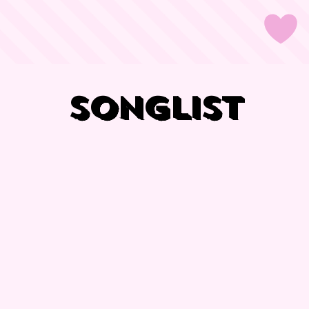
SongList
SongList