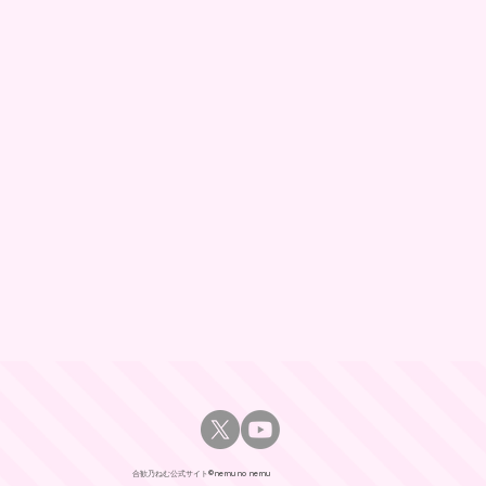
合歓乃ねむ公式サイト​©nemuno nemu